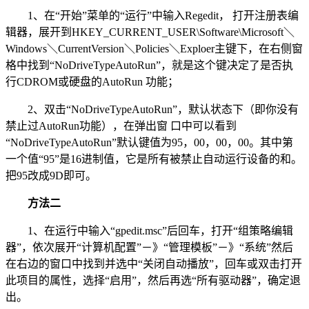
1、在“开始”菜单的“运行”中输入Regedit， 打开注册表编
辑器，展开到HKEY_CURRENT_USER\Software\Microsoft＼
Windows＼CurrentVersion＼Policies＼Exploer主键下，在右侧窗
格中找到“NoDriveTypeAutoRun”，就是这个键决定了是否执
行CDROM或硬盘的AutoRun 功能；
2、双击“NoDriveTypeAutoRun”，默认状态下（即你没有
禁止过AutoRun功能），在弹出窗 口中可以看到
“NoDriveTypeAutoRun”默认键值为95，00，00，00。其中第
一个值“95”是16进制值，它是所有被禁止自动运行设备的和。
把95改成9D即可。
方法二
1、在运行中输入“gpedit.msc”后回车，打开“组策略编辑
器”，依次展开“计算机配置”－》“管理模板”－》“系统”然后
在右边的窗口中找到并选中“关闭自动播放”，回车或双击打开
此项目的属性，选择“启用”，然后再选“所有驱动器”，确定退
出。